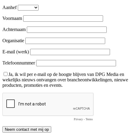
Aanhef
Voornaam
Achternaam
Organisatie
E-mail (werk)
Telefoonnummer
Ja, ik wil per e-mail op de hoogte blijven van DPG Media en
wekelijks nieuws ontvangen over brancheontwikkelingen, nieuwe
producten, promoties en events.
Privacy
-
Terms